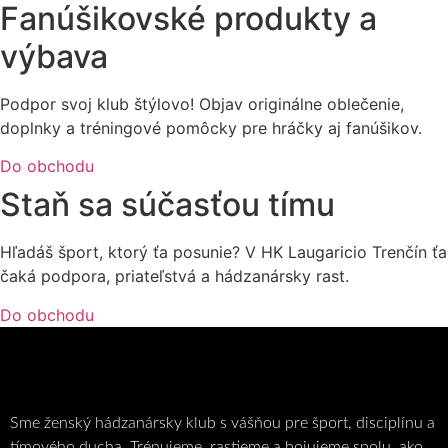
Fanúšikovské produkty a
výbava
Podpor svoj klub štýlovo! Objav originálne oblečenie,
doplnky a tréningové pomôcky pre hráčky aj fanúšikov.
Do obchodu
Staň sa súčasťou tímu
Hľadáš šport, ktorý ťa posunie? V HK Laugaricio Trenčín ťa
čaká podpora, priateľstvá a hádzanársky rast.
Do obchodu
Sme ženský hádzanársky klub s vášňou pre šport, disciplínu a
tímového ducha. Trénujeme, rastieme a bojujeme spolu, ako