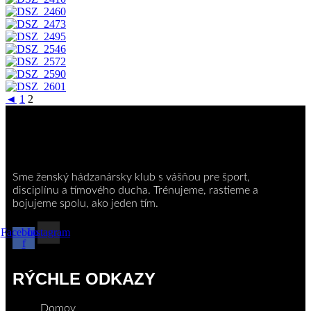
◄
1
2
Sme ženský hádzanársky klub s vášňou pre šport,
disciplínu a tímového ducha. Trénujeme, rastieme a
bojujeme spolu, ako jeden tím.
Facebook-
Instagram
f
RÝCHLE ODKAZY
Domov