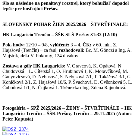
išlo sa následne na penaltový rozstrel, ktorý bohužiaľ dopadol
lepšie pre hosťujúci Prešov.
SLOVENSKÝ POHÁR ŽIEN 2025/2026 – ŠTVRŤFINÁLE:
HK Laugaricio Trenčín – ŠŠK SLŠ Prešov 31:32 (12:10)
Pok. hody:
12/10 – 9/8,
vylúčené:
3 – 4,
ČK:
v 60. min. Z.
Hajašová (Trenčín) – za faul,
rozhodovali:
Bc. M. Gönczi a Ing. A.
Majstrík,
del.:
V. Pokorný, 124 divákov.
Zostava a góly HK Laugaricio:
V. Oravcová, K. Opátová, N.
Chudovská – L. Cíferská 1, O. Hrubinová 1, K. Moravčíková, M.
Gányovicsová, D. Nebusová, S. Nebusová 7/1, T. Takáčová 3/1, G.
Koníčková 2/1, Z. Hajašová 10/6, P. Švachová, D. Ovšonková 5, L.
Čuboňová 1/1, N. Čujková 1.
Trénerka:
Ing. Zdena Rajnohová
.
Fotogaléria – SPŽ 2025/2026 – ŽENY – ŠTVRŤFINÁLE – HK
Laugaricio Trenčín – ŠŠK Prešov, Trenčín – 29.11.2025 (Autor:
Peter Kapusta)