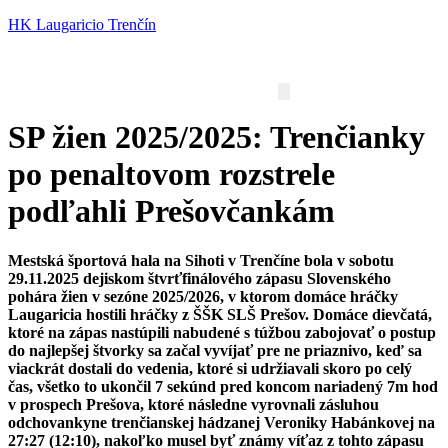
HK Laugaricio Trenčín
SP žien 2025/2025: Trenčianky
po penaltovom rozstrele
podľahli Prešovčankám
Mestská športová hala na Sihoti v Trenčíne bola v sobotu
29.11.2025 dejiskom štvrťfinálového zápasu Slovenského
pohára žien v sezóne 2025/2026, v ktorom domáce hráčky
Laugaricia hostili hráčky z ŠŠK SLŠ Prešov.
Domáce dievčatá,
ktoré na zápas nastúpili nabudené s túžbou zabojovať o postup
do najlepšej štvorky sa začal vyvíjať pre ne priaznivo, keď sa
viackrát dostali do vedenia, ktoré si udržiavali skoro po celý
čas, všetko to ukončil 7 sekúnd pred koncom nariadený 7m hod
v prospech Prešova, ktoré následne vyrovnali zásluhou
odchovankyne trenčianskej hádzanej Veroniky Habánkovej na
27:27 (12:10), nakoľko musel byť známy víťaz z tohto zápasu