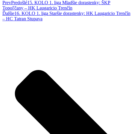
Prev
Predošlé
15. KOLO 1. liga Mladšie dorastenky: ŠKP
Topoľčany – HK Laugaricio Trenčín
Ďalšie
16. KOLO 1. liga Staršie dorastenky: HK Laugaricio Trenčín
– HC Tatran Stupava