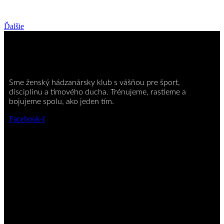
Ďalšie
Sme ženský hádzanársky klub s vášňou pre šport,
disciplínu a tímového ducha. Trénujeme, rastieme a
bojujeme spolu, ako jeden tím.
Facebook-f